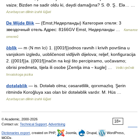
vaizə; Bizdən nə sadir oldu ki, dəydi damağına? S. Ə. Ş.. Elə… …
Azərbaycan dilinin izahlı lüğəti
De Wijde Blik
— (Emst,Нидерланды) Категория отеля: 3
звездочный отель Адрес: 8166GV Emst, Нидерланды …
Каталог
отелей
ȍblīk
— m 〈N mn īci〉 1. {{001f}}odnos ravnih i krivih površina u
vanjskom izgledu, uobličenost vidljivih dijelova; reljef, konfiguracija
2. {{001f}}a. {{001f}}način na koji što percipiramo, uočavamo;
obrisi predmeta, tijela ili osobe [Zemlja ima ∼ kugle] …
Veliki rječnik
hrvatskoga jezika
dotələblik
— is. Dotələb olma; cəsarətlilik, qorxmazlıq. Şerin
ritmində Koroğluya xas olan bir dotələblik vardır. M. Hüs …
Azərbaycan dilinin izahlı lüğəti
© Academic, 2000-2026
18+
Contact us:
Technical Support
,
Advertising
Dictionaries export
, created on PHP,
Joomla,
Drupal,
WordPress,
MODx.