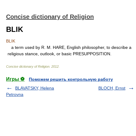
Concise dictionary of Religion
BLIK
BLIK
a term used by R. M. HARE, English philosopher, to describe a
religious stance, outlook, or basic PRESUPPOSITION.
Concise dictionary of Religion
.
2012
.
Игры ⚽
Поможем решить контрольную работу
BLAVATSKY, Helena
BLOCH, Ernst
Petrovna