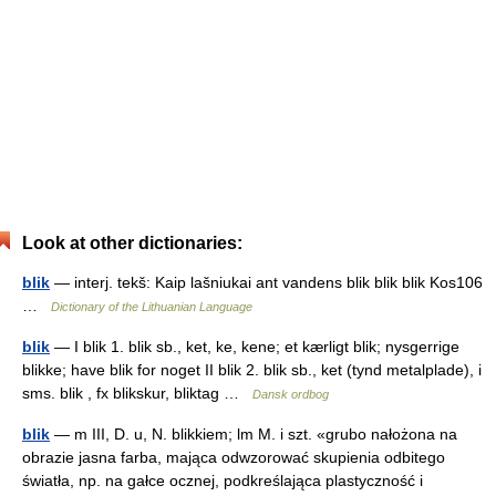
Look at other dictionaries:
blik
— interj. tekš: Kaip lašniukai ant vandens blik blik blik Kos106
…
Dictionary of the Lithuanian Language
blik
— I blik 1. blik sb., ket, ke, kene; et kærligt blik; nysgerrige
blikke; have blik for noget II blik 2. blik sb., ket (tynd metalplade), i
sms. blik , fx blikskur, bliktag …
Dansk ordbog
blik
— m III, D. u, N. blikkiem; lm M. i szt. «grubo nałożona na
obrazie jasna farba, mająca odwzorować skupienia odbitego
światła, np. na gałce ocznej, podkreślająca plastyczność i