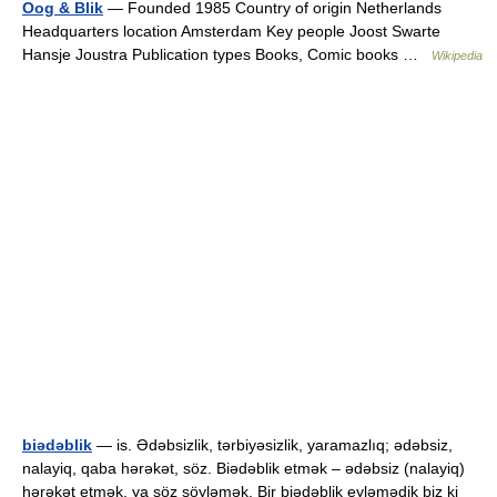
Oog & Blik
— Founded 1985 Country of origin Netherlands
Headquarters location Amsterdam Key people Joost Swarte
Hansje Joustra Publication types Books, Comic books …
Wikipedia
biədəblik
— is. Ədəbsizlik, tərbiyəsizlik, yaramazlıq; ədəbsiz,
nalayiq, qaba hərəkət, söz. Biədəblik etmək – ədəbsiz (nalayiq)
hərəkət etmək, ya söz söyləmək. Bir biədəblik eyləmədik biz ki