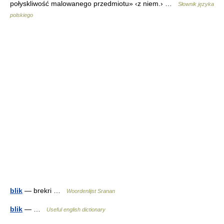
połyskliwość malowanego przedmiotu» ‹z niem.› …
Słownik języka
polskiego
blik
— brekri …
Woordenlijst Sranan
blik
— …
Useful english dictionary